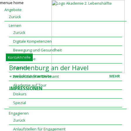
menue
home
Angebote
Zurück
Lernen
Zurück
Digitale Kompetenzen
Bewegung und Gesundheit
Kontaktstelle
Sprachkurse
Brandenburg
an
der
Havel
Gestalten
« zurück zur Startseite
MEHR
Weiterbilden im Ehrenamt
Akademie auf Tour
IMPRESSIONEN
Diskurs
Spezial
Engagieren
Zurück
Anlaufstellen für Engagement