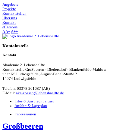
Angebote
Projekte
Kontaktstellen
Über uns
Kontakt
e
Campus
A
A+
A++
Kontaktstelle
Kontakt
Akademie 2. Lebenshälfte
Kontaktstelle Großbeeren - Diedersdorf - Blankenfelde-Mahlow
über KS Ludwigsfelde, August-Bebel-Straße 2
14974 Ludwigsfelde
Telefon: 03378 201687 (AB)
E-Mail:
aka-zossen@lebenshaelfte.de
Infos & Ansprechpartner
Anfahrt & Lageplan
Impressionen
Großbeeren