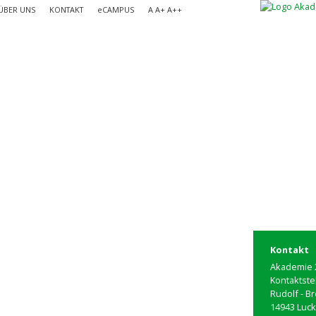
ÜBER UNS
KONTAKT
e
CAMPUS
A
A+
A++
Kontakt
Akademie 2
Kontaktste
Rudolf - B
14943 Luc