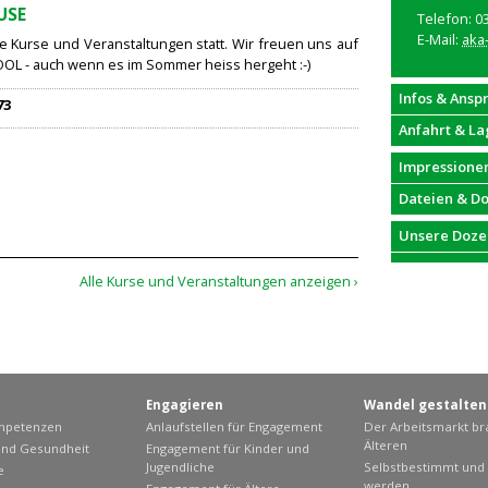
USE
Telefon: 0
E-Mail:
aka
ne Kurse und Veranstaltungen statt. Wir freuen uns auf
OOL - auch wenn es im Sommer heiss hergeht :-)
Infos & Ansp
73
Anfahrt & La
Impressione
Dateien & D
Unsere Doze
Alle Kurse und Veranstaltungen anzeigen ›
Engagieren
Wandel gestalten
ompetenzen
Anlaufstellen für Engagement
Der Arbeitsmarkt br
Älteren
nd Gesundheit
Engagement für Kinder und
Jugendliche
Selbstbestimmt und e
e
werden