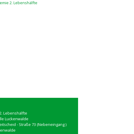
. Lebenshälfte
lle Luckenwalde
reitscheid - Straße 73 (Nebeneingang )
kenwalde