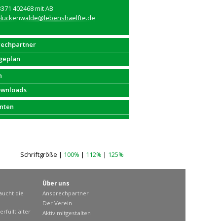
3371 402468 mit AB
-luckenwalde@lebenshaelfte.de
rechpartner
geplan
n
ownloads
nten
Schriftgröße |
100%
|
112%
|
125%
Über uns
aucht die
Ansprechpartner
Der Verein
rfüllt älter
Aktiv mitgestalten