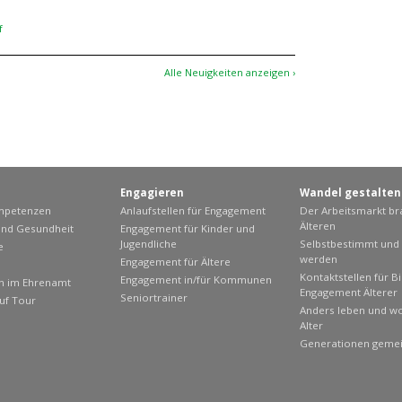
f
Alle Neuigkeiten anzeigen ›
Engagieren
Wandel gestalten
ompetenzen
Anlaufstellen für Engagement
Der Arbeitsmarkt br
Älteren
nd Gesundheit
Engagement für Kinder und
Jugendliche
Selbstbestimmt und e
e
werden
Engagement für Ältere
Kontaktstellen für B
Engagement in/für Kommunen
en im Ehrenamt
Engagement Älterer
Seniortrainer
uf Tour
Anders leben und w
Alter
Generationen geme