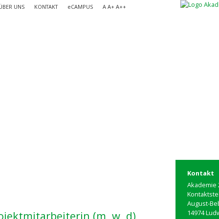
ÜBER UNS
KONTAKT
e
CAMPUS
A
A+
A++
Kontakt
Akademie 2
Kontaktste
August-Beb
14974 Lud
jektmitarbeiterin (m, w, d)