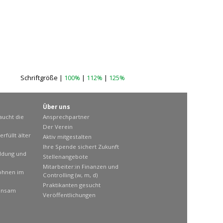
Schriftgröße |
100%
|
112%
|
125%
Über uns
aucht die
Ansprechpartner
Der Verein
rfüllt älter
Aktiv mitgestalten
Ihre Spende sichert Zukunft
ildung und
Stellenangebote
Mitarbeiter:in Finanzen und
ohnen im
Controlling (w, m, d)
Praktikanten gesucht
insam
Veröffentlichungen