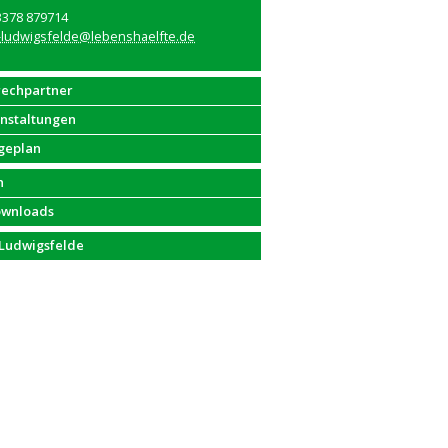
3378 879714
-ludwigsfelde@lebenshaelfte.de
rechpartner
anstaltungen
geplan
n
ownloads
 Ludwigsfelde