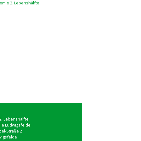
. Lebenshälfte
lle Ludwigsfelde
el-Straße 2
wigsfelde