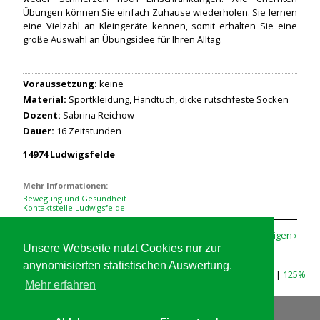
Übungen können Sie einfach Zuhause wiederholen. Sie lernen
eine Vielzahl an Kleingeräte kennen, somit erhalten Sie eine
große Auswahl an Übungsidee für Ihren Alltag.
Voraussetzung:
keine
Material:
Sportkleidung, Handtuch, dicke rutschfeste Socken
Dozent:
Sabrina Reichow
Dauer:
16 Zeitstunden
14974 Ludwigsfelde
Mehr Informationen:
Bewegung und Gesundheit
Kontaktstelle Ludwigsfelde
Alle Kurse und Veranstaltungen anzeigen ›
Unsere Webseite nutzt Cookies nur zur
anynomisierten statistischen Auswertung.
Schriftgröße |
100%
|
112%
|
125%
Mehr erfahren