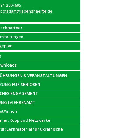
331-2004695
-potsdam@lebenshaelfte.de
rechpartner
anstaltungen
geplan
n
ownloads
FÜHRUNGEN & VERANSTALTUNGEN
UNG FÜR SENIOREN
ICHES ENGAGEMENT
UNG IM EHRENAMT
nt*innen
erer, Koop und Netzwerke
f: Lernmaterial für ukrainische