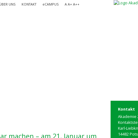
ÜBER UNS
KONTAKT
e
CAMPUS
A
A+
A++
Kontakt
Akademie 2
Kontaktste
Karl-Liebk
14482 Pot
bar machen – am 21. Januar um