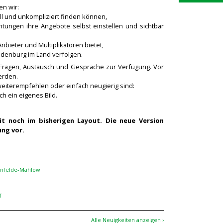
en wir:
 und unkompliziert finden können,
ichtungen ihre Angebote selbst einstellen und sichtbar
Anbieter und Multiplikatoren bietet,
andenburg im Land verfolgen.
r Fragen, Austausch und Gespräche zur Verfügung. Vor
erden.
weiterempfehlen oder einfach neugierig sind:
h ein eigenes Bild.
it noch im bisherigen Layout. Die neue Version
ung vor.
kenfelde-Mahlow
f
Alle Neuigkeiten anzeigen ›