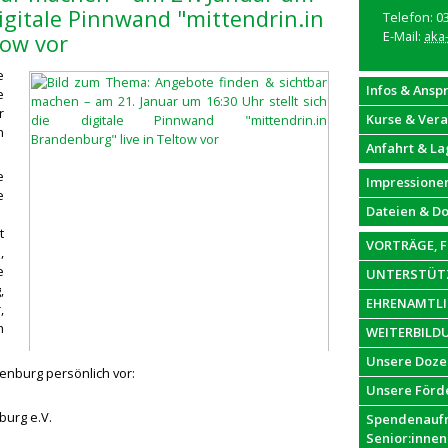
 digitale Pinnwand "mittendrin.in
Telefon: 0
E-Mail:
aka
tow vor
e
Infos & Ansp
e
r
Kurse & Ver
n
Anfahrt & La
e
Impressione
e
Dateien & D
t
VORTRÄGE, 
,
e
UNTERSTÜTZ
,
EHRENAMTL
,
h
WEITERBILD
Unsere Doze
denburg persönlich vor:
Unsere Förd
burg e.V.
Spendenaufru
Senior:innen