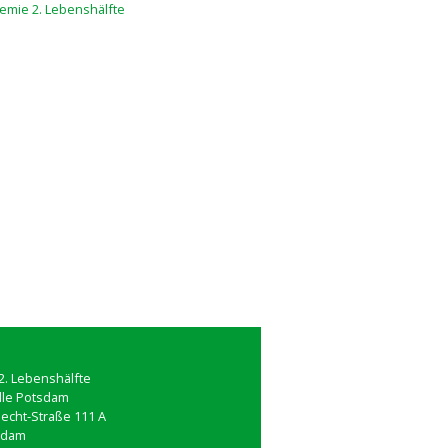
. Lebenshälfte
lle Potsdam
necht-Straße 111 A
sdam