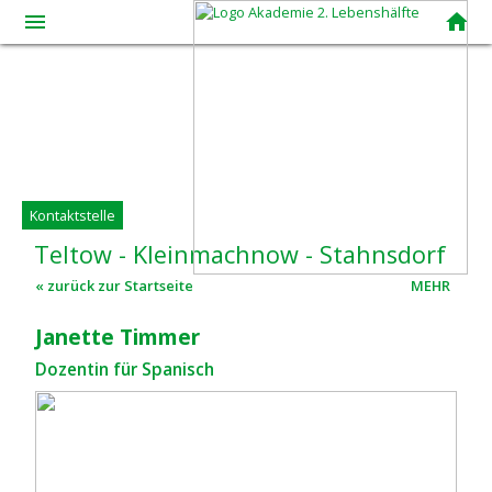
menue
home
Kontaktstelle
Teltow
-
Kleinmachnow
-
Stahnsdorf
« zurück zur Startseite
MEHR
Janette Timmer
Dozentin für Spanisch