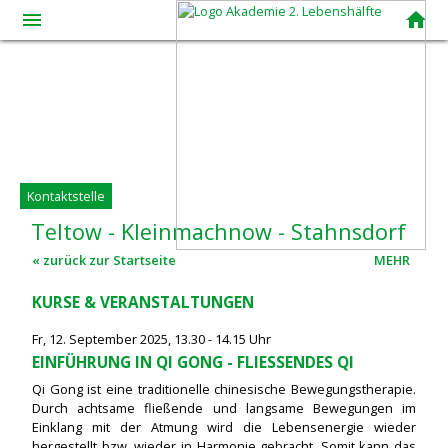
menue
home
Kontaktstelle
Teltow
-
Kleinmachnow
-
Stahnsdorf
« zurück zur Startseite
MEHR
KURSE & VERANSTALTUNGEN
Fr, 12. September 2025, 13.30 - 14.15 Uhr
EINFÜHRUNG IN QI GONG - FLIESSENDES QI
Qi Gong ist eine traditionelle chinesische Bewegungstherapie.
Durch achtsame fließende und langsame Bewegungen im
Einklang mit der Atmung wird die Lebensenergie wieder
hergestellt bzw. wieder in Harmonie gebracht. Somit kann das