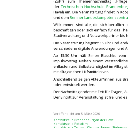
(ZuPf) zum Themennachmittag „Pflege 
der
Technischen Hochschule Brandenbur
Havel) ein. Die Veranstaltung findet in K
und dem
Berliner Landeskompetenzzentru
Willkommen sind alle, die sich beruflich 
beschäftigen oder sich einfach für das Th
Stadtverwaltung und Netzwerkpartner bis 
Die Veranstaltung beginnt 15 Uhr und en
verschiedene digitale Anwendungen und A
Ab 15:30 Uhr hält Simon Blaschke vom 
Impulsvortrag. Neben einem verständliche
entlasten und Selbstständigkeit im Alltag 
mit alltagsnahen Hilfsmitteln vor.
Anschließend zeigen Akteur*innen aus Bran
oder entwickelt werden.
Der Nachmittag endet mit Zeit für Fragen, 
Der Eintritt zur Veranstaltung ist frei und 
Veröffentlicht am 5. März 2026
Kontaktstelle Brandenburg an der Havel
Kontaktstelle Potsdam
Kontaktstelle Teltow - Kleinmachnow - Stahnsdor