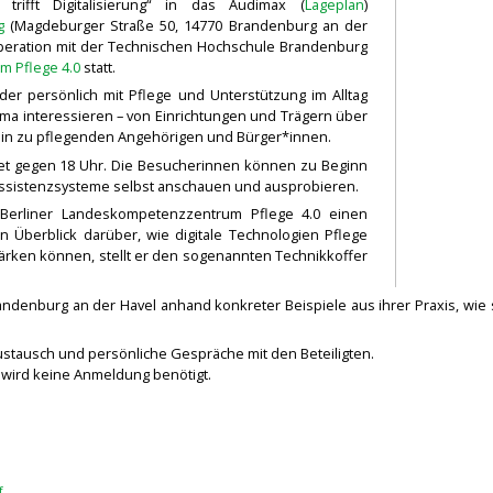
trifft Digitalisierung“ in das Audimax (
Lageplan
)
g
(Magdeburger Straße 50, 14770 Brandenburg an der
ooperation mit der Technischen Hochschule Brandenburg
m Pflege 4.0
statt.
oder persönlich mit Pflege und Unterstützung im Alltag
ema interessieren – von Einrichtungen und Trägern über
hin zu pflegenden Angehörigen und Bürger*innen.
det gegen 18 Uhr. Die Besucherinnen können zu Beginn
ssistenzsysteme selbst anschauen und ausprobieren.
Berliner Landeskompetenzzentrum Pflege 4.0 einen
n Überblick darüber, wie digitale Technologien Pflege
stärken können, stellt er den sogenannten Technikkoffer
denburg an der Havel anhand konkreter Beispiele aus ihrer Praxis, wie 
Austausch und persönliche Gespräche mit den Beteiligten.
es wird keine Anmeldung benötigt.
f