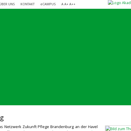
ÜBER UNS
KONTAKT
e
CAMPUS
A
A+
A++
ng
das Netzwerk Zukunft Pflege Brandenburg an der Havel