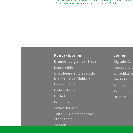
Älter werden in unserer digitalen Welt
Kontaktstellen
Lernen
Brandenburg an der Havel
Digitale K
Eberswalde
Bewegung u
Großbeeren - Diedersdorf -
Sprachkurs
Blankenfelde-Mahlow
Gestalten
Luckenwalde
Weiterbild
Ludwigsfelde
Akademie a
Nuthetal
Diskurs
Potsdam
Schwedt/Oder
Teltow - Kleinmachnow -
Stahnsdorf
Zossen