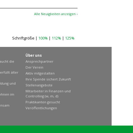
Alle Neuigkeiten anzeigen ›
Schriftgröße |
100%
|
112%
|
125%
Über uns
aucht die
Ansprechpartner
Der Verein
rfüllt älter
Aktiv mitgestalten
Ihre Spende sichert Zukunft
ildung und
Stellenangebote
Mitarbeiter:in Finanzen und
ohnen im
Controlling (w, m, d)
Praktikanten gesucht
insam
Veröffentlichungen