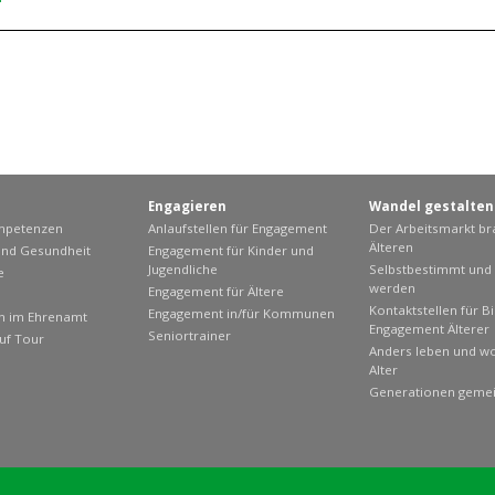
Engagieren
Wandel gestalten
ompetenzen
Anlaufstellen für Engagement
Der Arbeitsmarkt br
Älteren
nd Gesundheit
Engagement für Kinder und
Jugendliche
Selbstbestimmt und e
e
werden
Engagement für Ältere
Kontaktstellen für B
Engagement in/für Kommunen
en im Ehrenamt
Engagement Älterer
Seniortrainer
uf Tour
Anders leben und w
Alter
Generationen geme