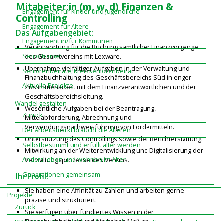
Mitabeiter:in (m, w, d) Finanzen &
Engagement für Kinder und Jugendliche
Controlling
Engagement für Ältere
Das Aufgabengebiet:
Engagement in/für Kommunen
Verantwortung für die Buchung sämtlicher Finanzvorgänge
Seniortrainer
des Gesamtvereins mit Lexware.
Übernahme vielfältiger Aufgaben in der Verwaltung und
Seniorenbeiräte, Kreisseniorenbeirat
Finanzbuchhaltung des Geschäftsbereichs Süd in enger
Aktuelle Projekte
Zusammenarbeit mit dem Finanzverantwortlichen und der
Geschäftsbereichsleitung.
Wandel gestalten
Wesentliche Aufgaben bei der Beantragung,
Zurück
Mittelabforderung, Abrechnung und
Verwendungsnachweisführung von Fördermitteln.
Der Arbeitsmarkt braucht die Älteren
Unterstützung des Controllings sowie der Berichterstattung.
Selbstbestimmt und erfüllt älter werden
Mitwirkung an der Weiterentwicklung und Digitalisierung der
Anders leben und wohnen im Alter
Verwaltungsprozesse des Vereins.
Generationen gemeinsam
Ihr Profil:
Sie haben eine Affinität zu Zahlen und arbeiten gerne
Projekte
präzise und strukturiert.
Zurück
Sie verfügen über fundiertes Wissen in der