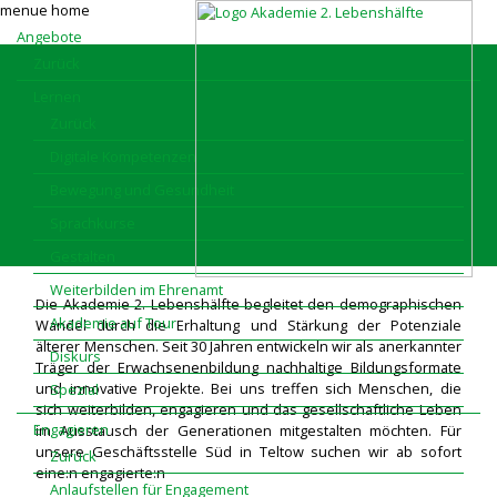
menue
home
Angebote
Zurück
Lernen
Zurück
Digitale Kompetenzen
Bewegung und Gesundheit
Sprachkurse
Gestalten
Weiterbilden im Ehrenamt
Die Akademie 2. Lebenshälfte begleitet den demographischen
Akademie auf Tour
Wandel durch die Erhaltung und Stärkung der Potenziale
älterer Menschen. Seit 30 Jahren entwickeln wir als anerkannter
Diskurs
Träger der Erwachsenenbildung nachhaltige Bildungsformate
und innovative Projekte. Bei uns treffen sich Menschen, die
Spezial
sich weiterbilden, engagieren und das gesellschaftliche Leben
Engagieren
im Ausstausch der Generationen mitgestalten möchten. Für
unsere Geschäftsstelle Süd in Teltow suchen wir ab sofort
Zurück
eine:n engagierte:n
Anlaufstellen für Engagement